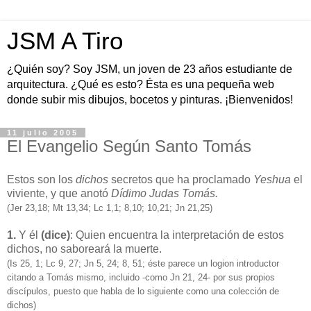
JSM A Tiro
¿Quién soy? Soy JSM, un joven de 23 años estudiante de
arquitectura. ¿Qué es esto? Ésta es una pequeña web
donde subir mis dibujos, bocetos y pinturas. ¡Bienvenidos!
11 julio 2005
El Evangelio Según Santo Tomás
Estos son los
dichos
secretos que ha proclamado
Yeshua
el
viviente, y que anotó
Dídimo Judas Tomás.
(Jer 23,18; Mt 13,34; Lc 1,1; 8,10; 10,21; Jn 21,25)
1.
Y él
(dice)
: Quien encuentra la interpretación de estos
dichos, no saboreará la muerte.
(Is 25, 1; Lc 9, 27; Jn 5, 24; 8, 51; éste parece un logion introductor
citando a Tomás mismo, incluido -como Jn 21, 24- por sus propios
discípulos, puesto que habla de lo siguiente como una colección de
dichos)