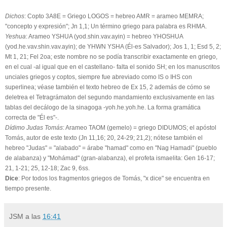
Dichos
: Copto 3A8E = Griego LOGOS = hebreo AMR = arameo MEMRA;
"concepto y expresión"; Jn 1,1; Un término griego para palabra es RHMA.
Yeshua
: Arameo YSHUA (yod.shin.vav.ayin) = hebreo YHOSHUA
(yod.he.vav.shin.vav.ayin); de YHWN YSHA (Él-es Salvador); Jos 1, 1; Esd 5, 2;
Mt 1, 21; Fel 2oa; este nombre no se podía transcribir exactamente en griego,
en el cual -al igual que en el castellano- falta el sonido SH; en los manuscritos
unciales griegos y coptos, siempre fue abreviado como IS o IHS con
superlinea; véase también el texto hebreo de Ex 15, 2 además de cómo se
deletrea el Tetragrámaton del segundo mandamiento exclusivamente en las
tablas del decálogo de la sinagoga -yoh.he.yoh.he. La forma gramática
correcta de "Él es"-.
Dídimo Judas Tomás
: Arameo TAOM (gemelo) = griego DIDUMOS; el apóstol
Tomás, autor de este texto (Jn 11,16; 20, 24-29; 21,2); nótese también el
hebreo "Judas" = "alabado" = árabe "hamad" como en "Nag Hamadi" (pueblo
de alabanza) y "Mohámad" (gran-alabanza), el profeta ismaelita: Gen 16-17;
21, 1-21; 25, 12-18; Zac 9, 6ss.
Dice
: Por todos los fragmentos griegos de Tomás, "x dice" se encuentra en
tiempo presente.
JSM
a las
16:41